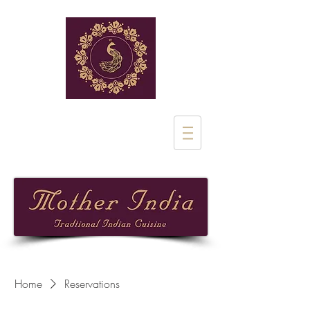
Rue de Stalle 1
1180 Uclle
02 851 28 97
Home
Reservations