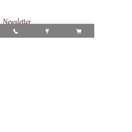
Newsletter
s'inscrire pour être tenu au courant de nos
événements et offres spéciales >
S'inscrire maintenant
D'accord, ajoutez-moi à la liste de diffusion.
J'ai lu et j'accepte les termes et conditions !
©2018 Mother India Uccle.