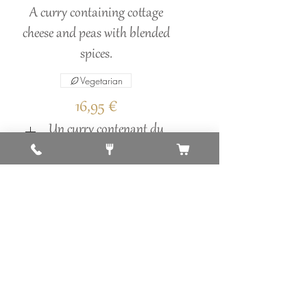
A curry containing cottage
cheese and peas with blended
spices.
Vegetarian
16,95 €
Un curry contenant du
fromage cottage et des
pois avec des épices
mélangées.
21. Aloo Gobi Masala
Fresh cauliflower chunks with
potato prepared with turmeric
and traditional spices.