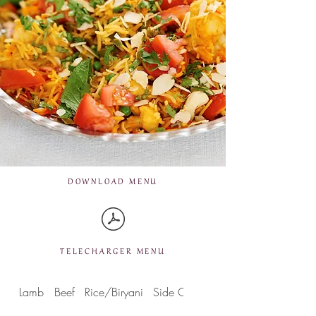
DOWNLOAD MENU
TELECHARGER MENU
Lamb
Beef
Rice/Biryani
Side Orders
Desserts