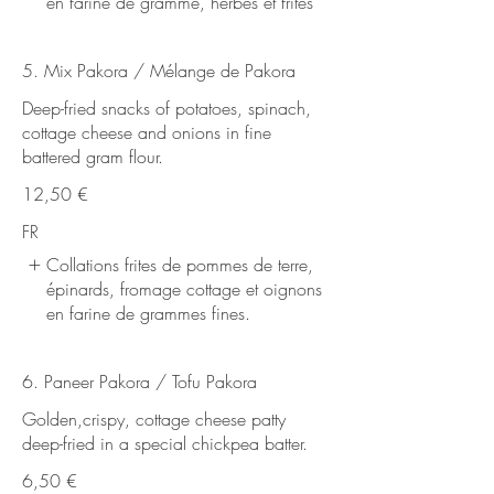
en farine de gramme, herbes et frites
5. Mix Pakora / Mélange de Pakora
Deep-fried snacks of potatoes, spinach,
cottage cheese and onions in fine
12,50 €
FR
Collations frites de pommes de terre,
épinards, fromage cottage et oignons
en farine de grammes fines.
6. Paneer Pakora / Tofu Pakora
Golden,crispy, cottage cheese patty
deep-fried in a special chickpea batter.
6,50 €