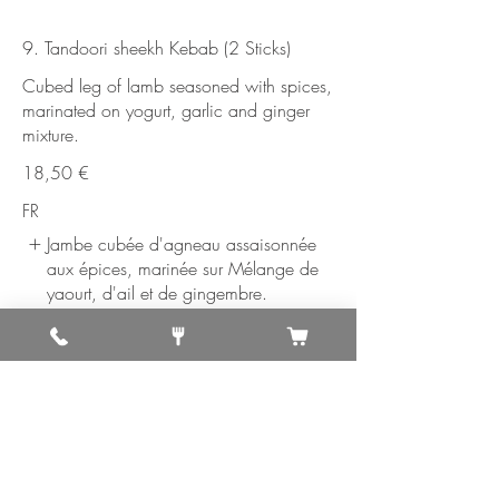
9. Tandoori sheekh Kebab (2 Sticks)
Cubed leg of lamb seasoned with spices,
marinated on yogurt, garlic and ginger
mixture.
18,50 €
FR
Jambe cubée d'agneau assaisonnée
aux épices, marinée sur Mélange de
yaourt, d'ail et de gingembre.
10. Tandoori King Prawn / Scampi Royal
Tandoori (6 pieces)
Jumbo shrimp seasoned with fresh spices
and broiled in a tandoor.
21,50 €