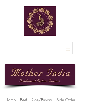
Rue de Stalle 1
1180 Uclle
02 851 28 97
Lamb
Beef
Rice/Biryani
Side Orders