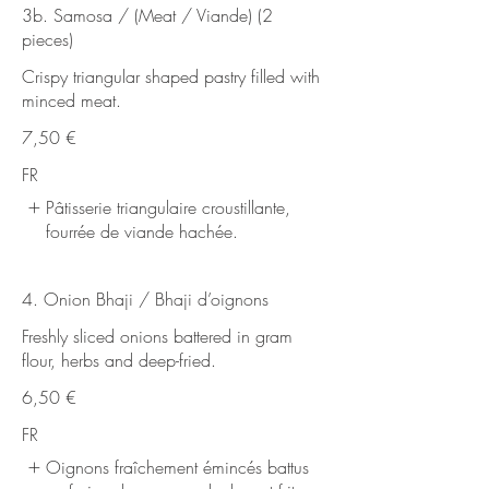
3b. Samosa / (Meat / Viande) (2
pieces)
Crispy triangular shaped pastry filled with
minced meat.
7,50 €
FR
Pâtisserie triangulaire croustillante,
fourrée de viande hachée.
4. Onion Bhaji / Bhaji d’oignons
Freshly sliced onions battered in gram
flour, herbs and deep-fried.
6,50 €
FR
Oignons fraîchement émincés battus