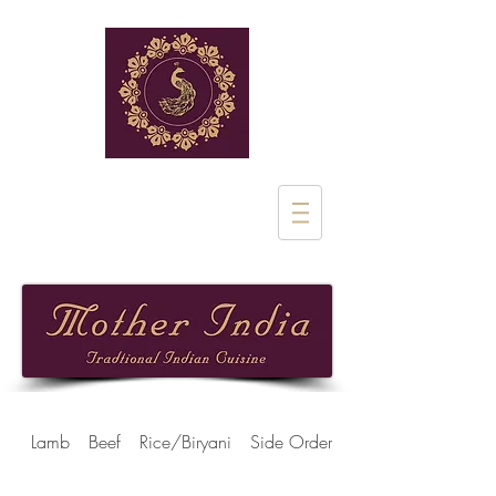
Rue de Stalle 1
1180 Uclle
02 851 28 97
Lamb
Beef
Rice/Biryani
Side Orders