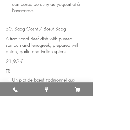
composée de curry au yogourt et à
l'anacarde.
50. Saag Gosht / Bœuf Saag
A traditional Beef dish with pureed
spinach and fenugreek, prepared with
onion, garlic and Indian spices.
21,95 €
FR
Un plat de bœuf traditionnel aux
épinards purée et au fenugrec,
préparé avec de l'oignon, de l'ail et
des épices indiennes.
51. Beef Rogan Josh / Bœuf Rogan Josh
Chunks of beef cooked in gravy based