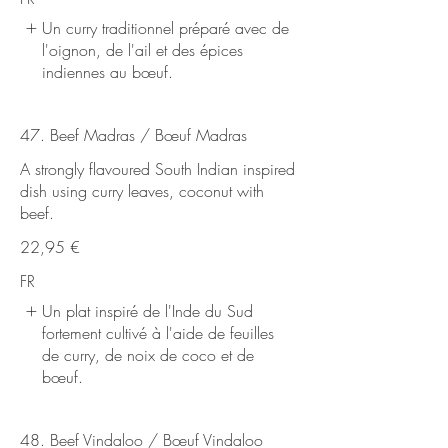
Un curry traditionnel préparé avec de
l'oignon, de l'ail et des épices
indiennes au bœuf.
47. Beef Madras / Bœuf Madras
A strongly flavoured South Indian inspired
dish using curry leaves, coconut with
beef.
22,95 €
FR
Un plat inspiré de l'Inde du Sud
fortement cultivé à l'aide de feuilles
de curry, de noix de coco et de
bœuf.
48. Beef Vindaloo / Bœuf Vindaloo